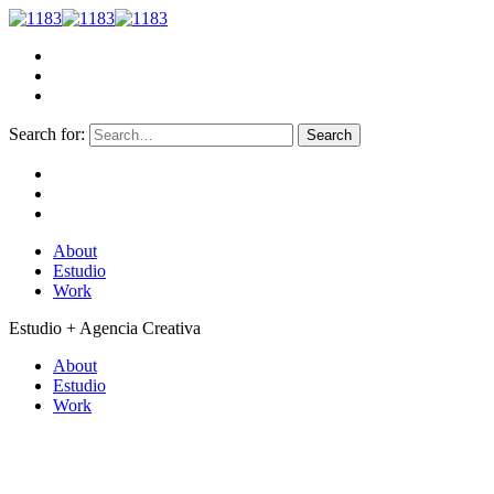
Search for:
About
Estudio
Work
Estudio + Agencia Creativa
About
Estudio
Work