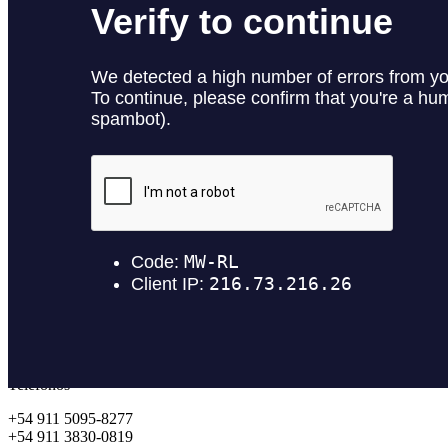
Fábrica Audiovisual.
Links
Instagram
Vimeo
YouTube
Fotografía 36o°
Dirección
Pres. Tte. Gral. Juan Domingo Perón 1890,
Buenos Aires, Argentina.
Entradas recientes
Batman del Conurbano
Gifology
Priscilla Rocca
Mujer al Mando
Wineem – Casting de modelos
Teléfonos
+54 911 5095-8277
+54 911 3830-0819