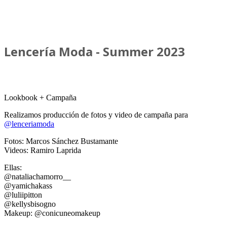
Lencería Moda - Summer 2023
Lookbook + Campaña
Realizamos producción de fotos y video de campaña para
@lenceriamoda
Fotos: Marcos Sánchez Bustamante
Videos: Ramiro Laprida
Ellas:
@nataliachamorro__
@yamichakass
@luliipitton
@kellysbisogno
Makeup: @conicuneomakeup