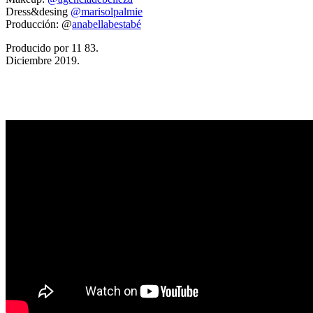
Dress&desing
@marisolpalmie
Producción: @
anabellabestabé
Producido por 11 83.
Diciembre 2019.