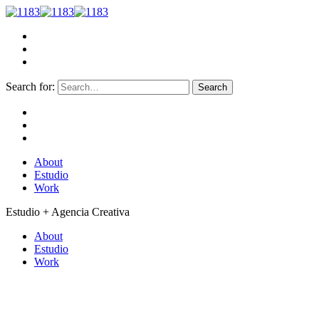
Search for:
About
Estudio
Work
Estudio + Agencia Creativa
About
Estudio
Work